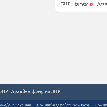
БНР
Дет
БНР
Архивен фонд на БНР
ползване на сайта
Политика за поверителност
Полит