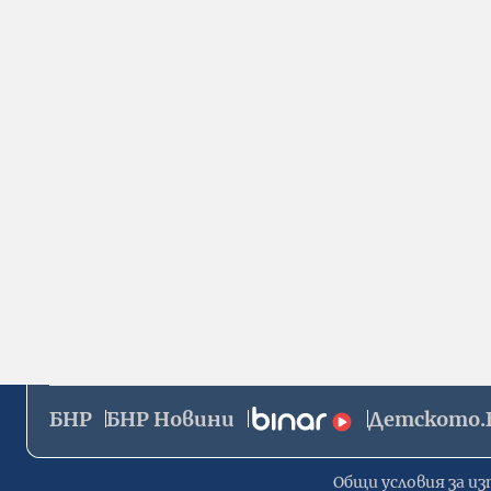
БНР
БНР Новини
Детското.
Общи условия за из