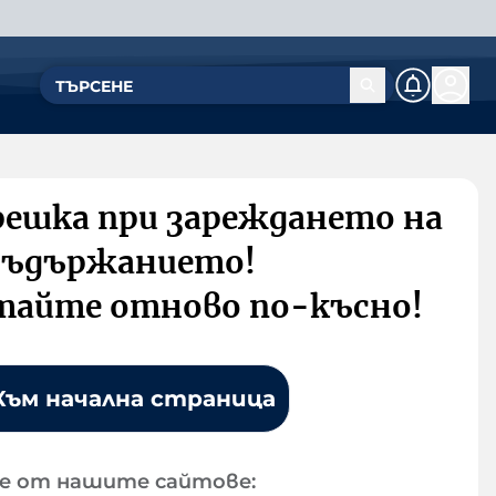
решка при зареждането на
съдържанието!
тайте отново по-късно!
Към начална страница
е от нашите сайтове: