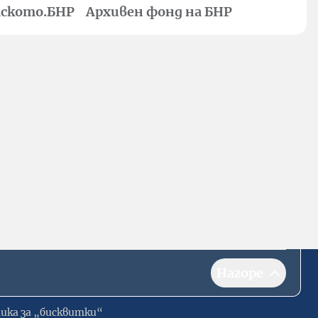
ското.БНР
Архивен фонд на БНР
Нагоре
ика за „бисквитки“