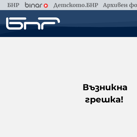
БНР
Детското.БНР
Архивен фо
Възникна
грешка!