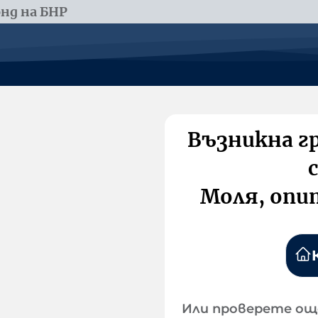
нд на БНР
Възникна г
Моля, опи
Или проверете ощ