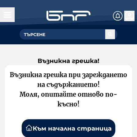
Възникна грешка!
Възникна грешка при зареждането
на съдържанието!
Моля, опитайте отново по-
късно!
Към начална страница