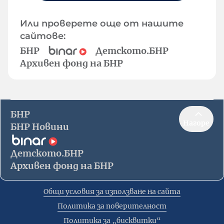
Или проверете още от нашите
сайтове:
БНР
Детското.БНР
Архивен фонд на БНР
БНР
Нагоре
БНР Новини
Детското.БНР
Архивен фонд на БНР
Общи условия за използване на сайта
Политика за поверителност
Политика за „бисквитки“