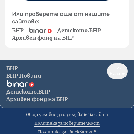
Или проверете още от нашите
сайтове:
БНР
Детското.БНР
Архивен фонд на БНР
БНР
Нагоре
БНР Новини
Детското.БНР
Архивен фонд на БНР
Общи условия за използване на сайта
Политика за поверителност
Политика за „бисквитки“