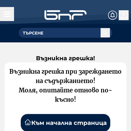
Възникна грешка!
Възникна грешка при зареждането
на съдържанието!
Моля, опитайте отново по-
късно!
Към начална страница