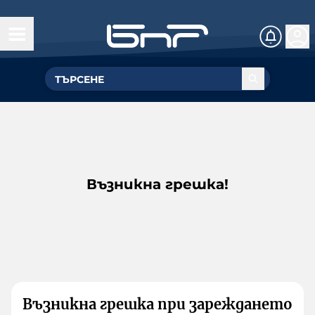
Възникна грешка!
Възникна грешка при зареждането