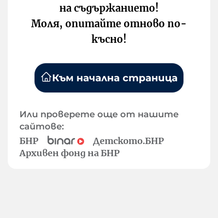
на съдържанието!
Моля, опитайте отново по-
късно!
Към начална страница
Или проверете още от нашите
сайтове:
БНР
Детското.БНР
Архивен фонд на БНР