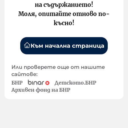
на съдържанието!
Моля, опитайте отново по-
късно!
Към начална страница
Или проверете още от нашите
сайтове:
БНР
Детското.БНР
Архивен фонд на БНР