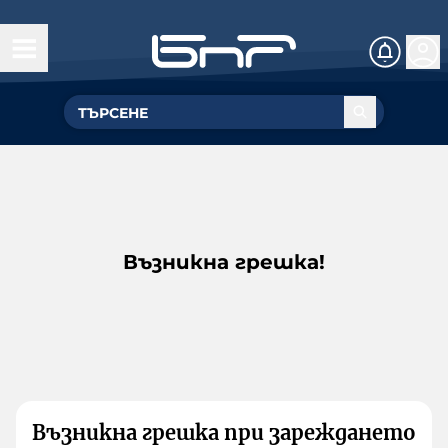
Възникна грешка!
Възникна грешка при зареждането