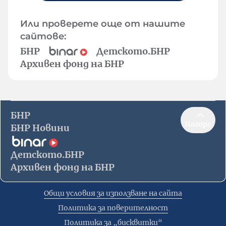
Или проверете още от нашите
сайтове:
БНР
Детското.БНР
Архивен фонд на БНР
БНР
Нагоре
БНР Новини
Детското.БНР
Архивен фонд на БНР
Общи условия за използване на сайта
Политика за поверителност
Политика за „бисквитки“