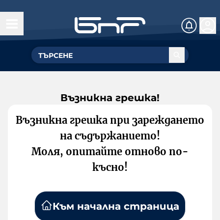
Възникна грешка!
Възникна грешка при зареждането
на съдържанието!
Моля, опитайте отново по-
късно!
Към начална страница