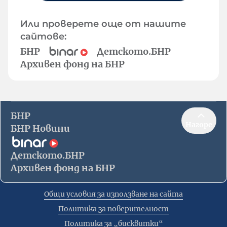
Или проверете още от нашите
сайтове:
БНР
Детското.БНР
Архивен фонд на БНР
БНР
Нагоре
БНР Новини
Детското.БНР
Архивен фонд на БНР
Общи условия за използване на сайта
Политика за поверителност
Политика за „бисквитки“