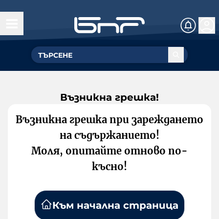
Възникна грешка!
Възникна грешка при зареждането
на съдържанието!
Моля, опитайте отново по-
късно!
Към начална страница