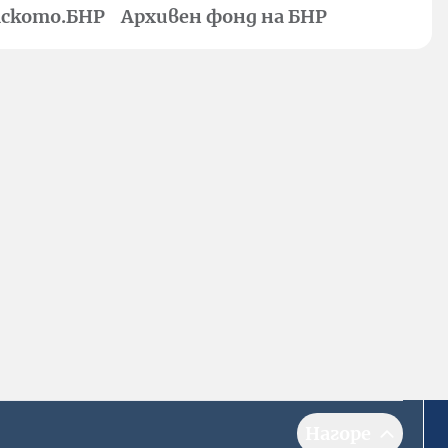
ското.БНР
Архивен фонд на БНР
Нагоре