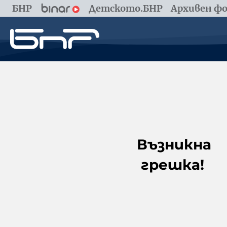
БНР
Детското.БНР
Архивен фо
Възникна
грешка!