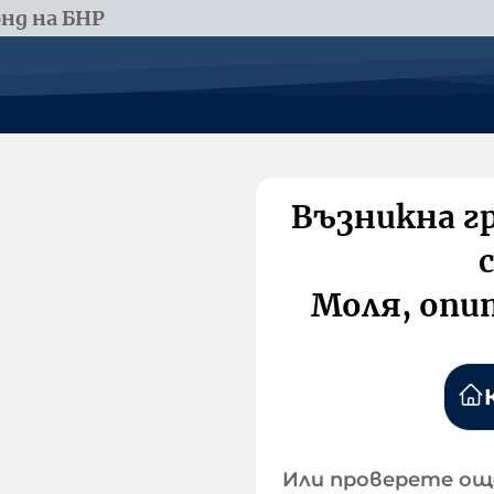
нд на БНР
Възникна г
Моля, опи
Или проверете ощ