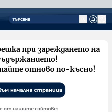
решка при зареждането на
съдържанието!
тайте отново по-късно!
Към начална страница
е от нашите сайтове: