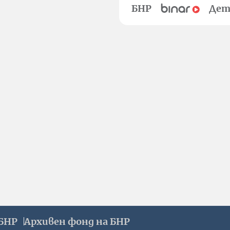
БНР
Дет
БНР
Архивен фонд на БНР