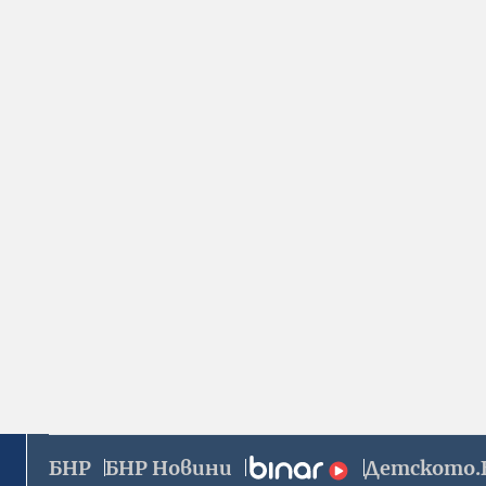
БНР
БНР Новини
Детското.