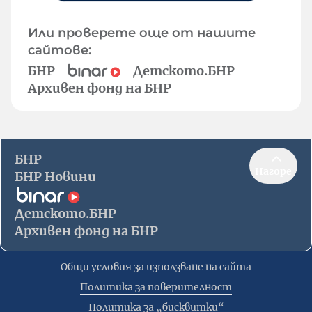
Или проверете още от нашите
сайтове:
БНР
Детското.БНР
Архивен фонд на БНР
БНР
Нагоре
БНР Новини
Детското.БНР
Архивен фонд на БНР
Общи условия за използване на сайта
Политика за поверителност
Политика за „бисквитки“