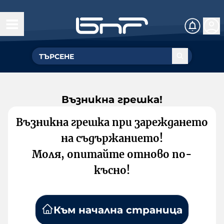
Възникна грешка!
Възникна грешка при зареждането
на съдържанието!
Моля, опитайте отново по-
късно!
Към начална страница