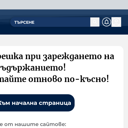
решка при зареждането на
съдържанието!
тайте отново по-късно!
Към начална страница
е от нашите сайтове: