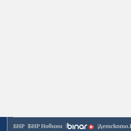
БНР
БНР Новини
Детското.