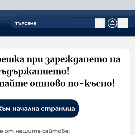
решка при зареждането на
съдържанието!
тайте отново по-късно!
Към начална страница
е от нашите сайтове: