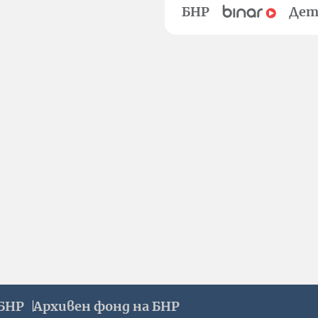
БНР
Дет
БНР
Архивен фонд на БНР