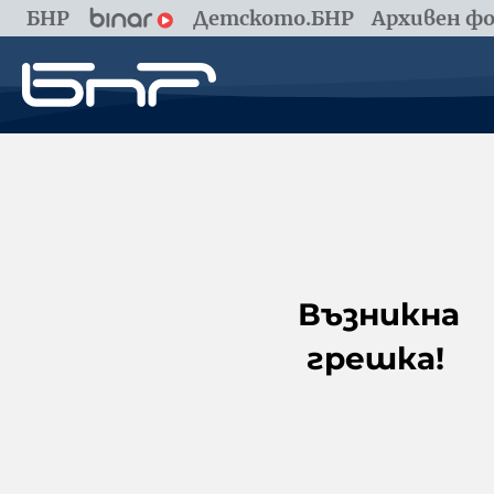
БНР
Детското.БНР
Архивен фо
Възникна
грешка!