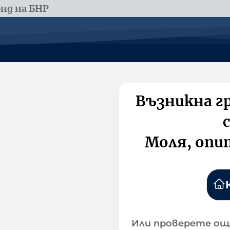
нд на БНР
Възникна г
Моля, опи
Или проверете ощ