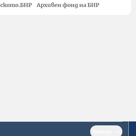
ското.БНР
Архивен фонд на БНР
Нагоре