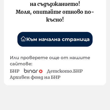
на съдържанието!
Моля, опитайте отново по-
късно!
Към начална страница
Или проверете още от нашите
сайтове:
БНР
Детското.БНР
Архивен фонд на БНР