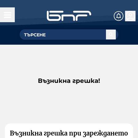
Възникна грешка!
Възникна грешка при зареждането