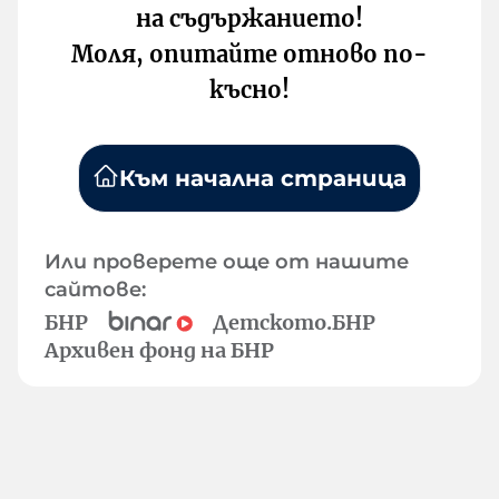
на съдържанието!
Моля, опитайте отново по-
късно!
Към начална страница
Или проверете още от нашите
сайтове:
БНР
Детското.БНР
Архивен фонд на БНР