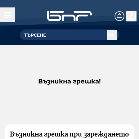
Възникна грешка!
Възникна грешка при зареждането