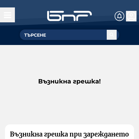
Възникна грешка!
Възникна грешка при зареждането