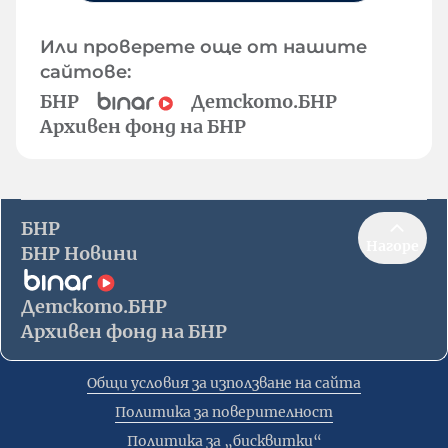
Или проверете още от нашите
сайтове:
БНР
Детското.БНР
Архивен фонд на БНР
БНР
Нагоре
БНР Новини
Детското.БНР
Архивен фонд на БНР
Общи условия за използване на сайта
Политика за поверителност
Политика за „бисквитки“