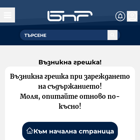
Възникна грешка!
Възникна грешка при зареждането
на съдържанието!
Моля, опитайте отново по-
късно!
Към начална страница