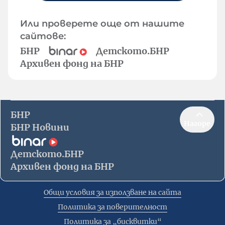
Или проверете още от нашите
сайтове:
БНР
Детското.БНР
Архивен фонд на БНР
БНР
Нагоре
БНР Новини
Детското.БНР
Архивен фонд на БНР
Общи условия за използване на сайта
Политика за поверителност
Политика за „бисквитки“