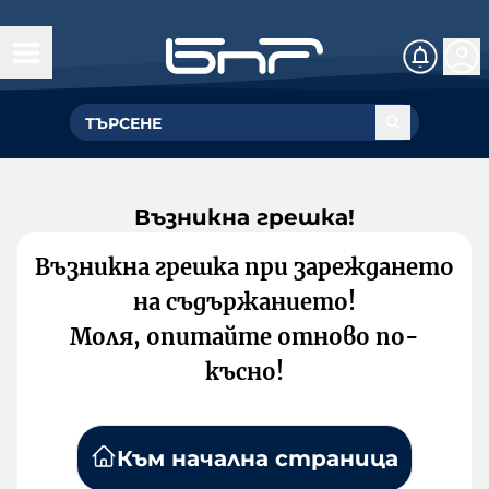
Възникна грешка!
Възникна грешка при зареждането
на съдържанието!
Моля, опитайте отново по-
късно!
Към начална страница