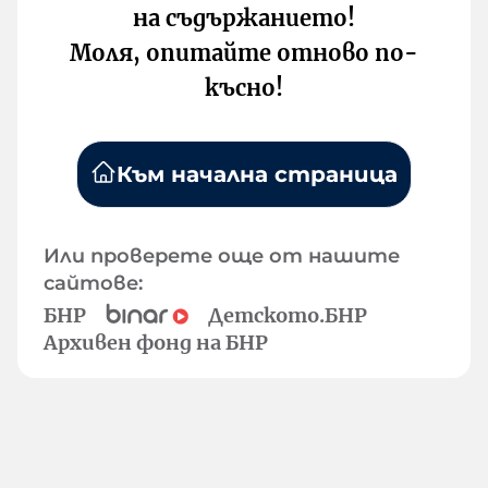
на съдържанието!
Моля, опитайте отново по-
късно!
Към начална страница
Или проверете още от нашите
сайтове:
БНР
Детското.БНР
Архивен фонд на БНР