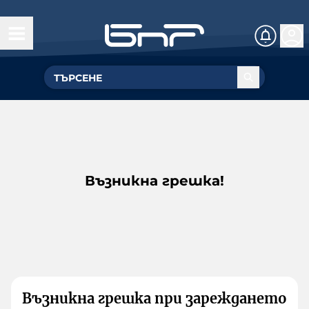
Възникна грешка!
Възникна грешка при зареждането