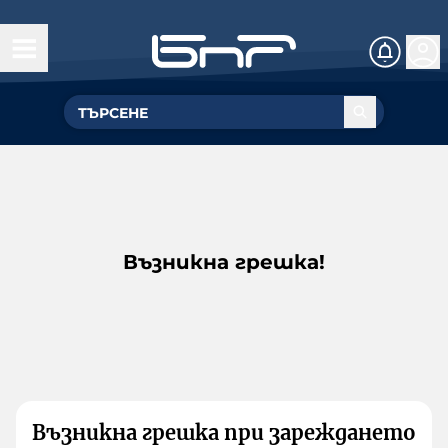
Възникна грешка!
Възникна грешка при зареждането