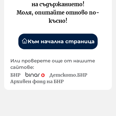
на съдържанието!
Моля, опитайте отново по-
късно!
Към начална страница
Или проверете още от нашите
сайтове:
БНР
Детското.БНР
Архивен фонд на БНР