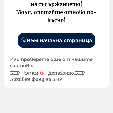
на съдържанието!
Моля, опитайте отново по-
късно!
Към начална страница
Или проверете още от нашите
сайтове:
БНР
Детското.БНР
Архивен фонд на БНР