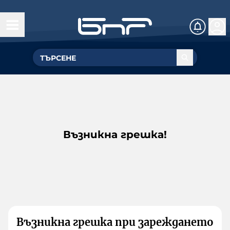
Възникна грешка!
Възникна грешка при зареждането