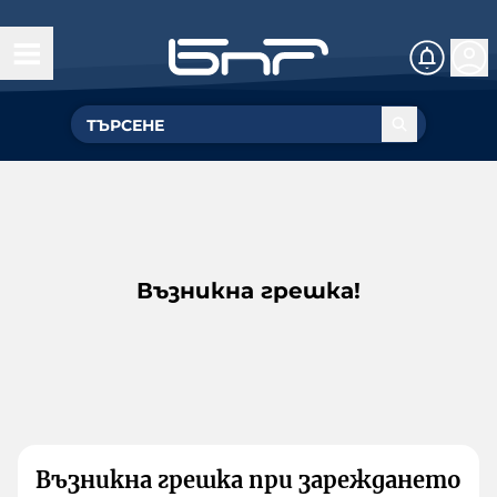
Възникна грешка!
Възникна грешка при зареждането