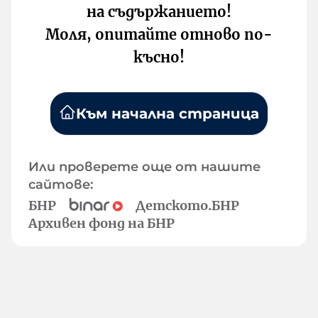
на съдържанието!
Моля, опитайте отново по-
късно!
Към начална страница
Или проверете още от нашите
сайтове:
БНР
Детското.БНР
Архивен фонд на БНР