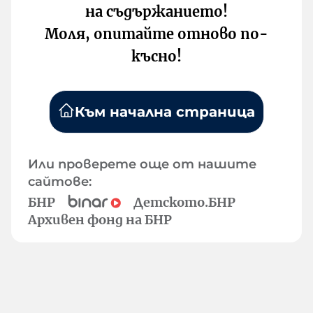
на съдържанието!
Моля, опитайте отново по-
късно!
Към начална страница
Или проверете още от нашите
сайтове:
БНР
Детското.БНР
Архивен фонд на БНР