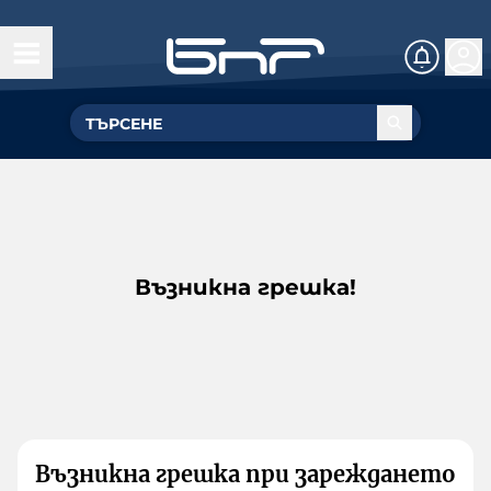
Възникна грешка!
Възникна грешка при зареждането