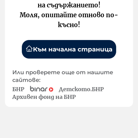
на съдържанието!
Моля, опитайте отново по-
късно!
Към начална страница
Или проверете още от нашите
сайтове:
БНР
Детското.БНР
Архивен фонд на БНР