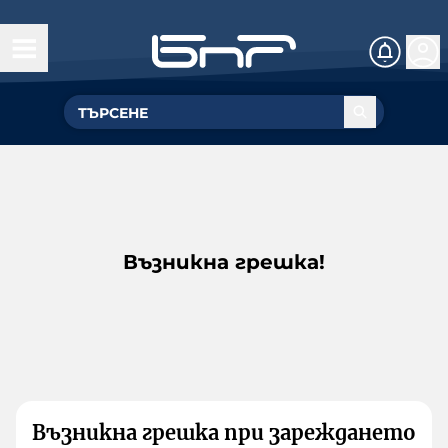
Възникна грешка!
Възникна грешка при зареждането