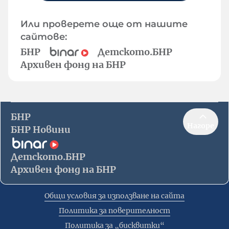
Или проверете още от нашите
сайтове:
БНР
Детското.БНР
Архивен фонд на БНР
БНР
Нагоре
БНР Новини
Детското.БНР
Архивен фонд на БНР
Общи условия за използване на сайта
Политика за поверителност
Политика за „бисквитки“