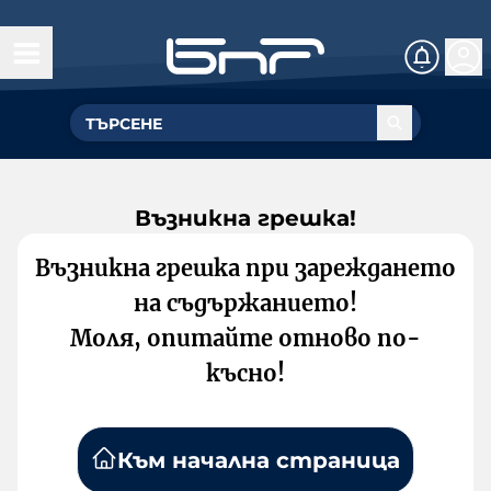
Възникна грешка!
Възникна грешка при зареждането
на съдържанието!
Моля, опитайте отново по-
късно!
Към начална страница