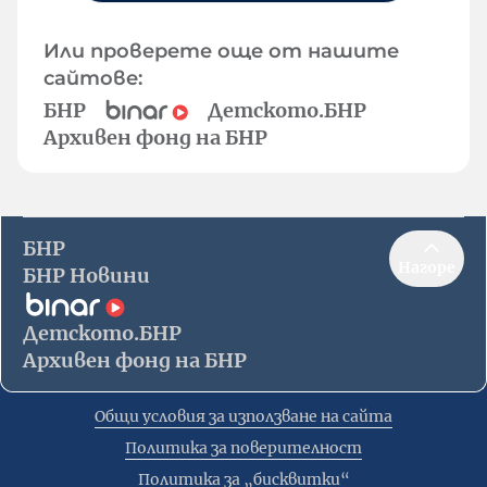
Или проверете още от нашите
сайтове:
БНР
Детското.БНР
Архивен фонд на БНР
БНР
Нагоре
БНР Новини
Детското.БНР
Архивен фонд на БНР
Общи условия за използване на сайта
Политика за поверителност
Политика за „бисквитки“