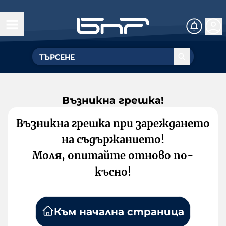
Възникна грешка!
Възникна грешка при зареждането
на съдържанието!
Моля, опитайте отново по-
късно!
Към начална страница