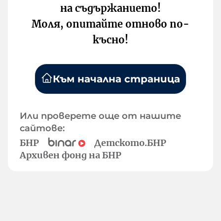
на съдържанието!
Моля, опитайте отново по-
късно!
Към начална страница
Или проверете още от нашите
сайтове:
БНР
Детското.БНР
Архивен фонд на БНР