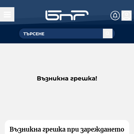
Възникна грешка!
Възникна грешка при зареждането