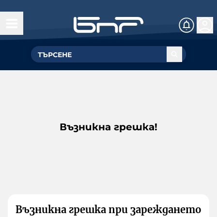
Възникна грешка!
Възникна грешка при зареждането