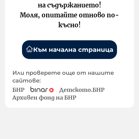
на съдържанието!
Моля, опитайте отново по-
късно!
Към начална страница
Или проверете още от нашите
сайтове:
БНР
Детското.БНР
Архивен фонд на БНР