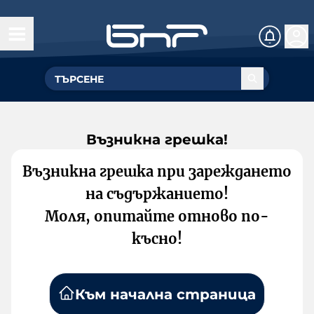
Възникна грешка!
Възникна грешка при зареждането
на съдържанието!
Моля, опитайте отново по-
късно!
Към начална страница