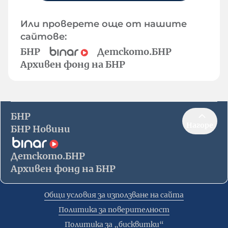
Или проверете още от нашите
сайтове:
БНР
Детското.БНР
Архивен фонд на БНР
БНР
Нагоре
БНР Новини
Детското.БНР
Архивен фонд на БНР
Общи условия за използване на сайта
Политика за поверителност
Политика за „бисквитки“