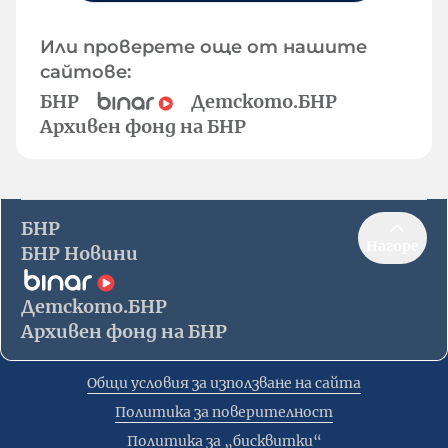
Или проверете още от нашите
сайтове:
БНР
Детското.БНР
Архивен фонд на БНР
БНР
Нагоре
БНР Новини
Детското.БНР
Архивен фонд на БНР
Общи условия за използване на сайта
Политика за поверителност
Политика за „бисквитки“