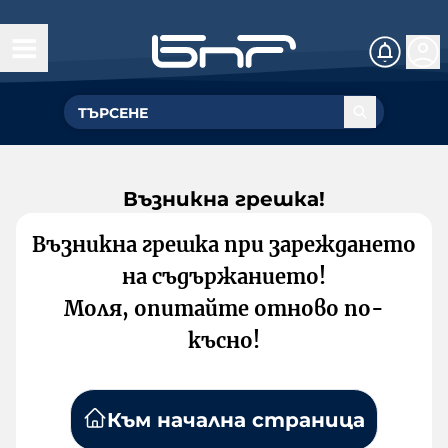
Възникна грешка!
Възникна грешка при зареждането
на съдържанието!
Моля, опитайте отново по-
късно!
Към начална страница