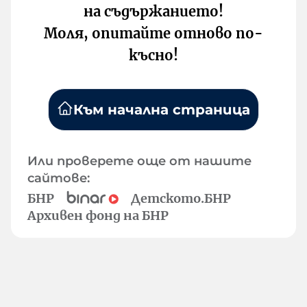
на съдържанието!
Моля, опитайте отново по-
късно!
Към начална страница
Или проверете още от нашите
сайтове:
БНР
Детското.БНР
Архивен фонд на БНР