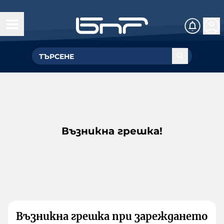
Възникна грешка!
Възникна грешка при зареждането