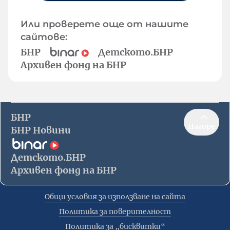
Или проверете още от нашите
сайтове:
БНР
Детското.БНР
Архивен фонд на БНР
БНР
Нагоре
БНР Новини
Детското.БНР
Архивен фонд на БНР
Общи условия за използване на сайта
Политика за поверителност
Политика за „бисквитки“