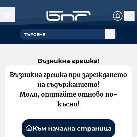
Възникна грешка!
Възникна грешка при зареждането
на съдържанието!
Моля, опитайте отново по-
късно!
Към начална страница