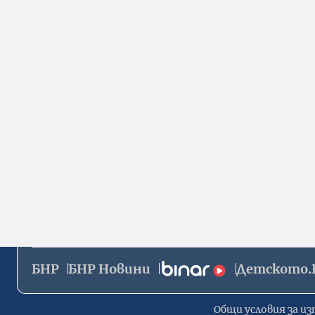
БНР
БНР Новини
Детското.
Общи условия за из