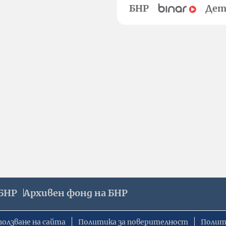
БНР
Дет
БНР
Архивен фонд на БНР
ползване на сайта
Политика за поверителност
Полит