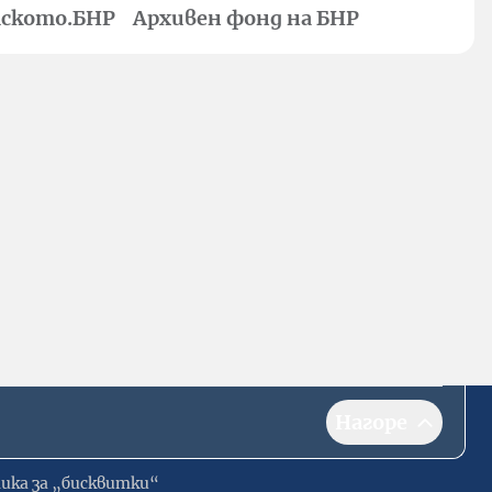
ското.БНР
Архивен фонд на БНР
Нагоре
ика за „бисквитки“