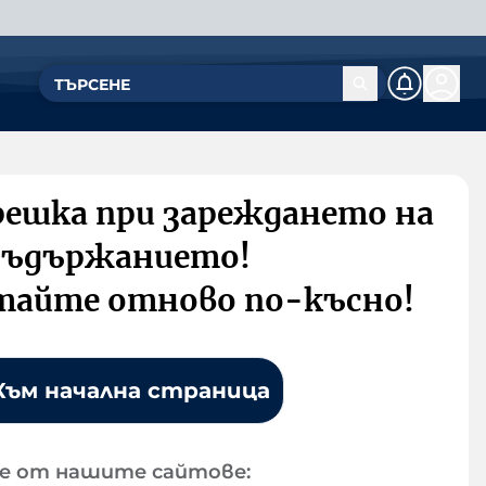
решка при зареждането на
съдържанието!
тайте отново по-късно!
Към начална страница
е от нашите сайтове: