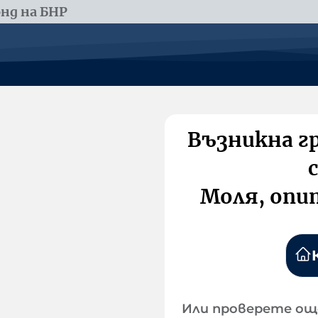
нд на БНР
Възникна г
Моля, опи
Или проверете ощ