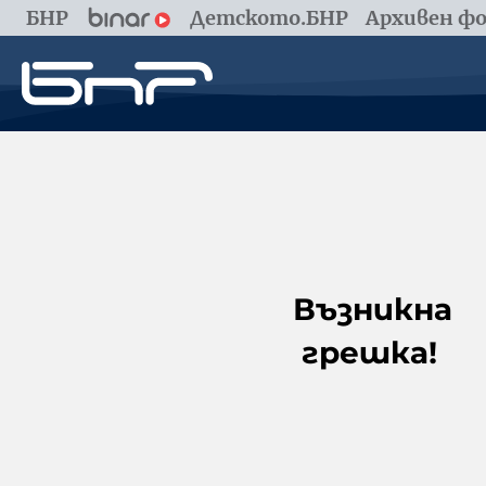
БНР
Детското.БНР
Архивен фо
Възникна
грешка!