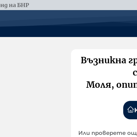
нд на БНР
Възникна г
Моля, опи
Или проверете ощ