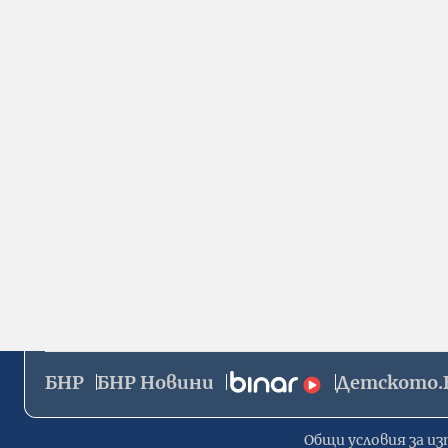
БНР
БНР Новини
Детското.
Общи условия за из