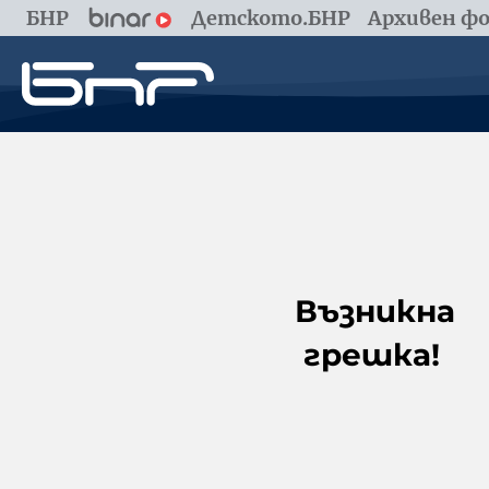
БНР
Детското.БНР
Архивен фо
Възникна
грешка!