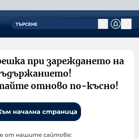
решка при зареждането на
съдържанието!
тайте отново по-късно!
Към начална страница
е от нашите сайтове: