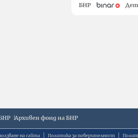
БНР
Дет
БНР
Архивен фонд на БНР
ползване на сайта
Политика за поверителност
Полит