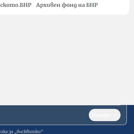
ското.БНР
Архивен фонд на БНР
Нагоре
ика за „бисквитки“