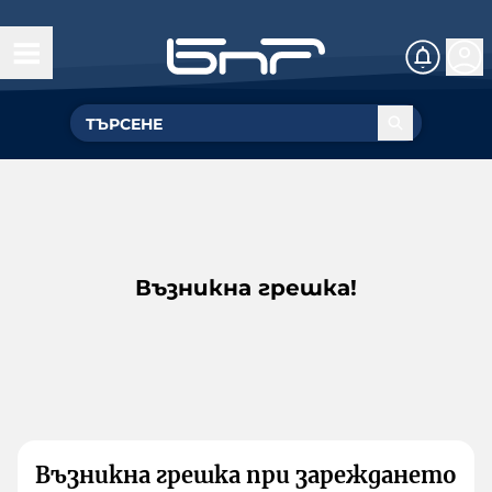
Възникна грешка!
Възникна грешка при зареждането