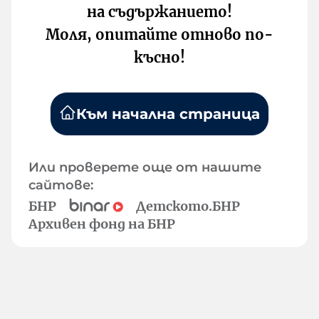
на съдържанието!
Моля, опитайте отново по-
късно!
Към начална страница
Или проверете още от нашите
сайтове:
БНР
Детското.БНР
Архивен фонд на БНР