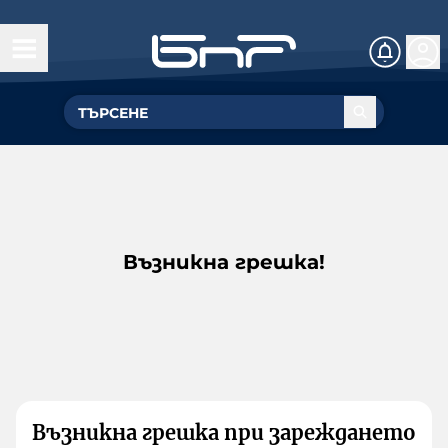
Възникна грешка!
Възникна грешка при зареждането