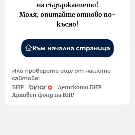
на съдържанието!
Моля, опитайте отново по-
късно!
Към начална страница
Или проверете още от нашите
сайтове:
БНР
Детското.БНР
Архивен фонд на БНР