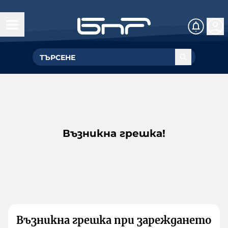
Възникна грешка!
Възникна грешка при зареждането