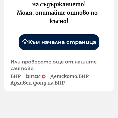
на съдържанието!
Моля, опитайте отново по-
късно!
Към начална страница
Или проверете още от нашите
сайтове:
БНР
Детското.БНР
Архивен фонд на БНР