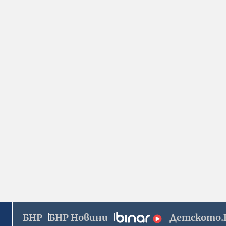
БНР
БНР Новини
Детското.