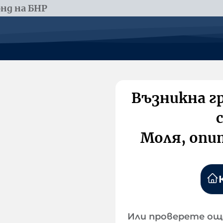
нд на БНР
Възникна г
Моля, опи
Или проверете ощ