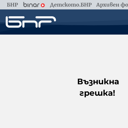
БНР
Детското.БНР
Архивен фо
Възникна
грешка!