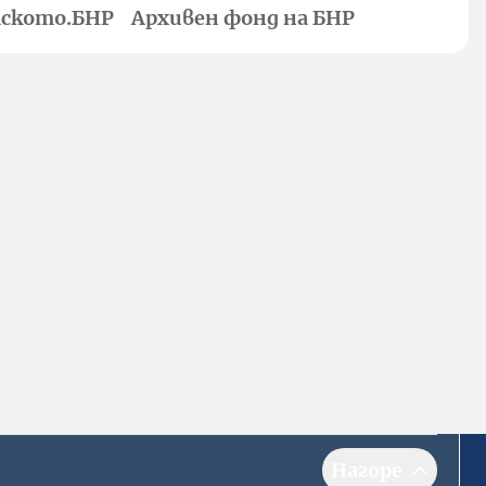
ското.БНР
Архивен фонд на БНР
Нагоре