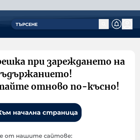
решка при зареждането на
съдържанието!
тайте отново по-късно!
Към начална страница
е от нашите сайтове: