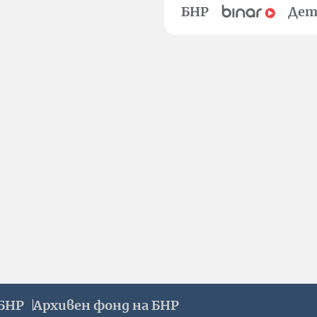
БНР
Дет
БНР
Архивен фонд на БНР