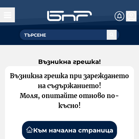
Възникна грешка!
Възникна грешка при зареждането
на съдържанието!
Моля, опитайте отново по-
късно!
Към начална страница