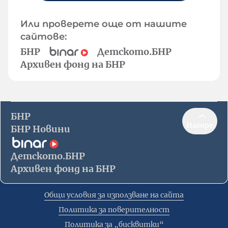
Или проверете още от нашите
сайтове:
БНР
Детското.БНР
Архивен фонд на БНР
БНР
Нагоре
БНР Новини
Детското.БНР
Архивен фонд на БНР
Общи условия за използване на сайта
Политика за поверителност
Политика за „бисквитки“