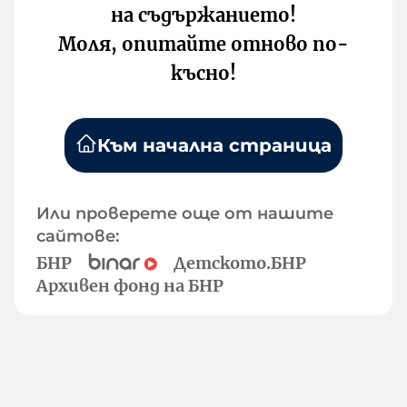
на съдържанието!
Моля, опитайте отново по-
късно!
Към начална страница
Или проверете още от нашите
сайтове:
БНР
Детското.БНР
Архивен фонд на БНР