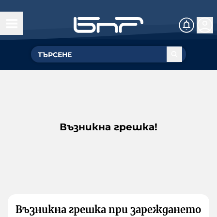
Възникна грешка!
Възникна грешка при зареждането