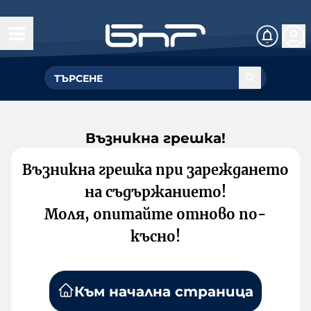
Възникна грешка!
Възникна грешка при зареждането
на съдържанието!
Моля, опитайте отново по-
късно!
Към начална страница