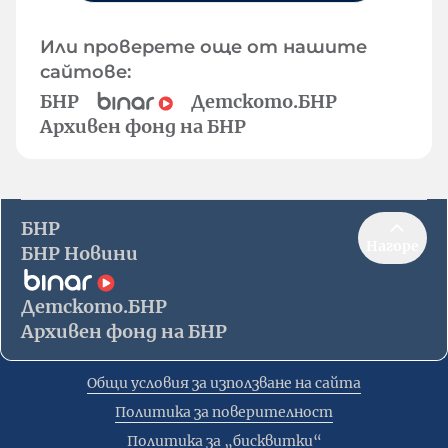
Или проверете още от нашите
сайтове:
БНР
Детското.БНР
Архивен фонд на БНР
БНР
Нагоре
БНР Новини
Детското.БНР
Архивен фонд на БНР
Общи условия за използване на сайта
Политика за поверителност
Политика за „бисквитки“