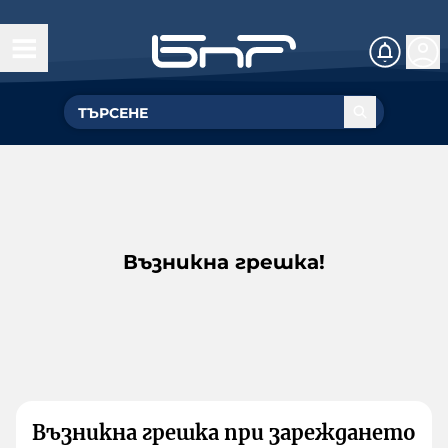
Възникна грешка!
Възникна грешка при зареждането