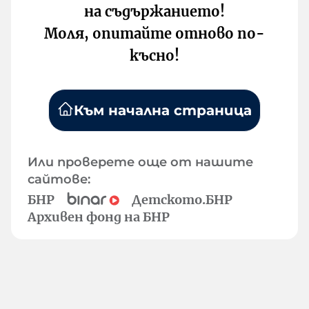
на съдържанието!
Моля, опитайте отново по-
късно!
Към начална страница
Или проверете още от нашите
сайтове:
БНР
Детското.БНР
Архивен фонд на БНР