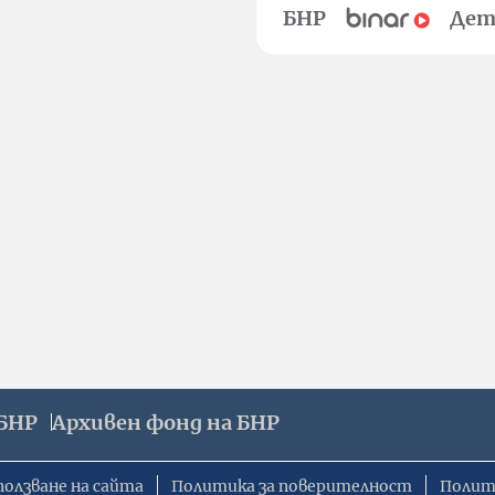
БНР
Дет
БНР
Архивен фонд на БНР
ползване на сайта
Политика за поверителност
Полит