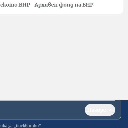
ското.БНР
Архивен фонд на БНР
Нагоре
ика за „бисквитки“