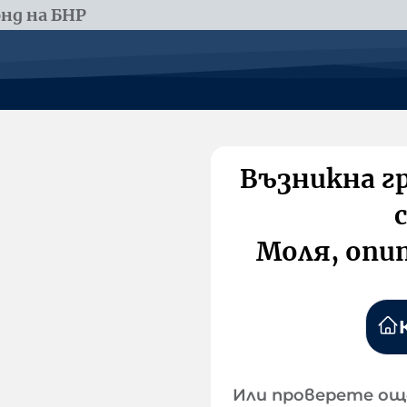
нд на БНР
Възникна г
Моля, опи
Или проверете ощ