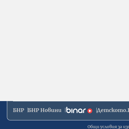
БНР
БНР Новини
Детското.
Общи условия за из