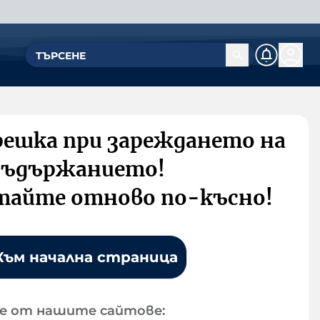
решка при зареждането на
съдържанието!
тайте отново по-късно!
Към начална страница
е от нашите сайтове: