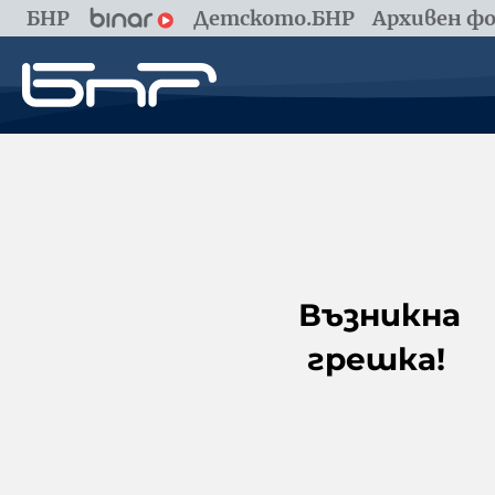
БНР
Детското.БНР
Архивен фо
Възникна
грешка!