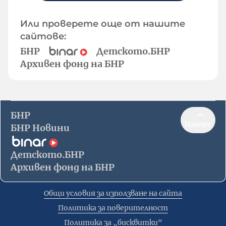
Или проверете още от нашите
сайтове:
БНР
Детското.БНР
Архивен фонд на БНР
БНР
Нагоре
БНР Новини
Детското.БНР
Архивен фонд на БНР
Общи условия за използване на сайта
Политика за поверителност
Политика за „бисквитки“