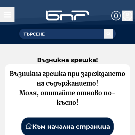
Възникна грешка!
Възникна грешка при зареждането
на съдържанието!
Моля, опитайте отново по-
късно!
Към начална страница