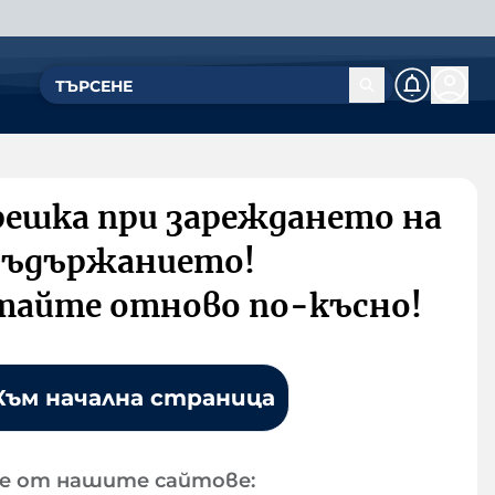
решка при зареждането на
съдържанието!
тайте отново по-късно!
Към начална страница
е от нашите сайтове: