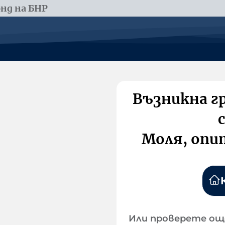
нд на БНР
Възникна г
Моля, опи
Или проверете ощ