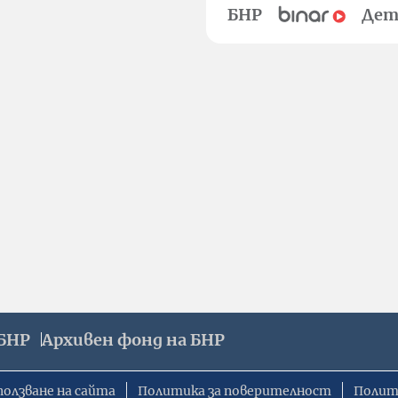
БНР
Дет
БНР
Архивен фонд на БНР
ползване на сайта
Политика за поверителност
Полит