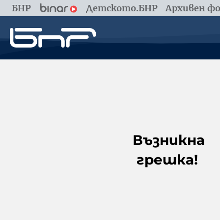
БНР
Детското.БНР
Архивен фо
Възникна
грешка!