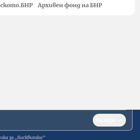
ското.БНР
Архивен фонд на БНР
Нагоре
ика за „бисквитки“