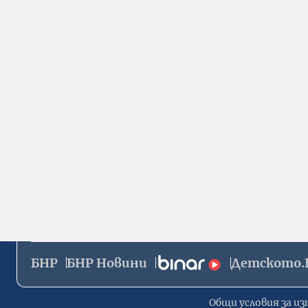
БНР
БНР Новини
Детското.
Общи условия за из