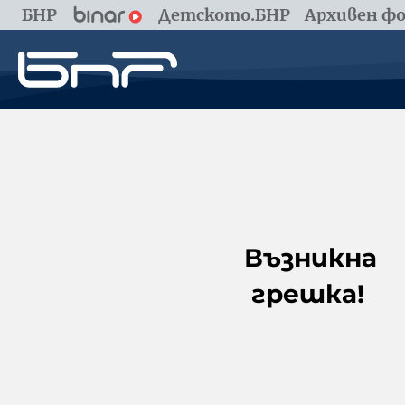
БНР
Детското.БНР
Архивен фо
Възникна
грешка!