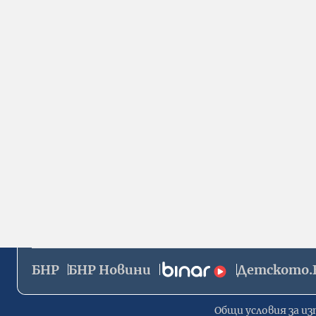
БНР
БНР Новини
Детското.
Общи условия за из