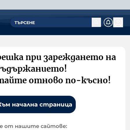
решка при зареждането на
съдържанието!
тайте отново по-късно!
Към начална страница
е от нашите сайтове: