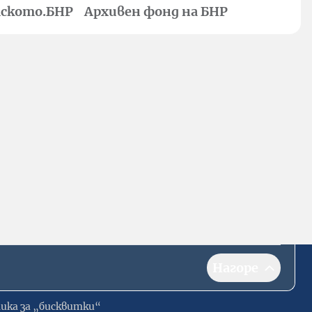
ското.БНР
Архивен фонд на БНР
Нагоре
ика за „бисквитки“