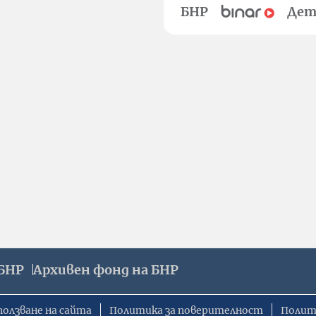
БНР
Дет
БНР
Архивен фонд на БНР
ползване на сайта
Политика за поверителност
Полит