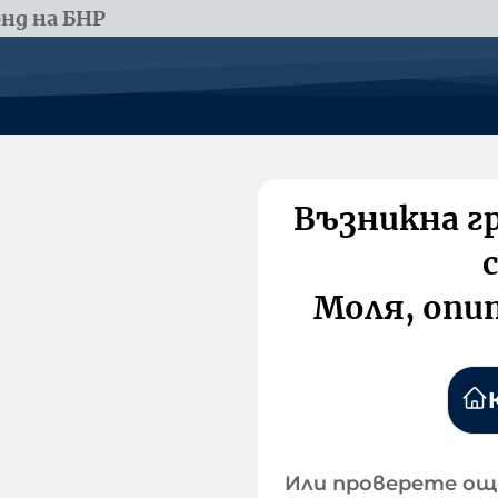
нд на БНР
Възникна г
Моля, опи
Или проверете ощ