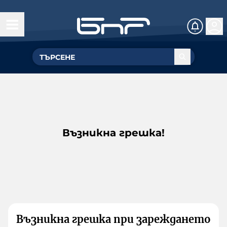
Възникна грешка!
Възникна грешка при зареждането