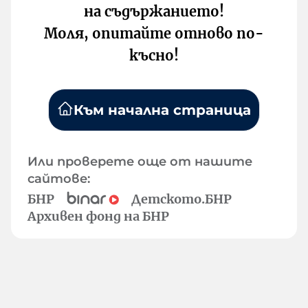
на съдържанието!
Моля, опитайте отново по-
късно!
Към начална страница
Или проверете още от нашите
сайтове:
БНР
Детското.БНР
Архивен фонд на БНР