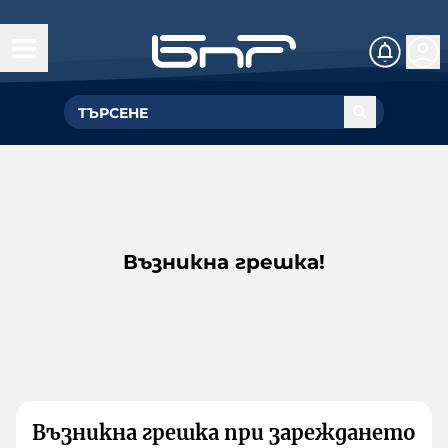
Възникна грешка!
Възникна грешка при зареждането