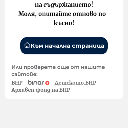
на съдържанието!
Моля, опитайте отново по-
късно!
Към начална страница
Или проверете още от нашите
сайтове:
БНР
Детското.БНР
Архивен фонд на БНР