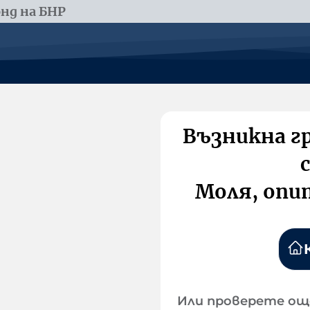
нд на БНР
Възникна г
Моля, опи
Или проверете ощ