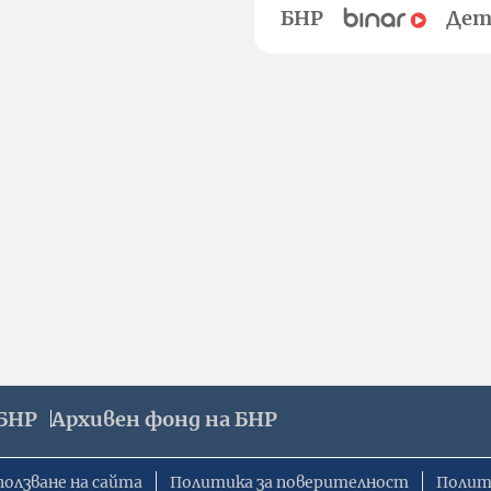
БНР
Дет
БНР
Архивен фонд на БНР
ползване на сайта
Политика за поверителност
Полит