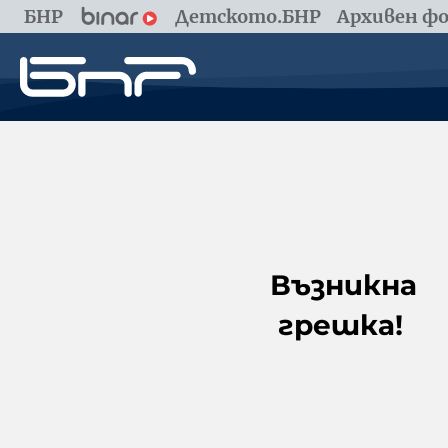
БНР
Детското.БНР
Архивен фо
Възникна
грешка!