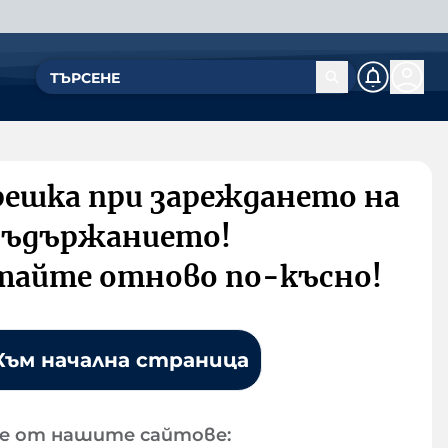
решка при зареждането на
съдържанието!
тайте отново по-късно!
Към начална страница
е от нашите сайтове: