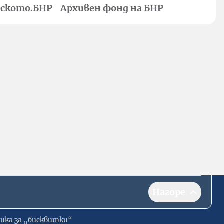
ското.БНР
Архивен фонд на БНР
Нагоре
ика за „бисквитки“