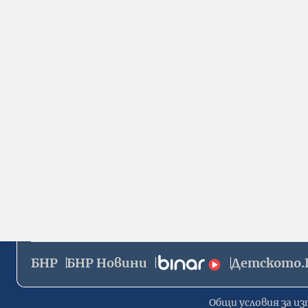
БНР
БНР Новини
Детското.
Общи условия за из