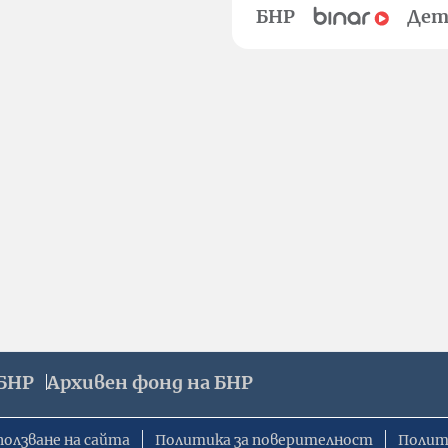
БНР
Дет
БНР
Архивен фонд на БНР
ползване на сайта
Политика за поверителност
Полит