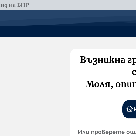
нд на БНР
Възникна г
Моля, опи
Или проверете ощ