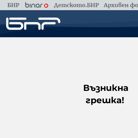
БНР
Детското.БНР
Архивен фо
Възникна
грешка!