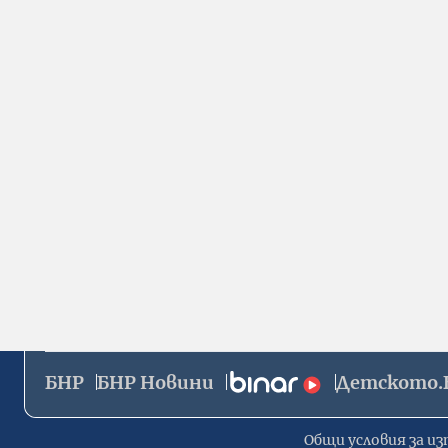
БНР
БНР Новини
Детското.
Общи условия за из