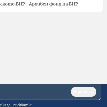
ското.БНР
Архивен фонд на БНР
Нагоре
ика за „бисквитки“