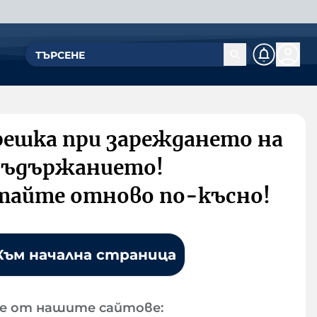
решка при зареждането на
съдържанието!
тайте отново по-късно!
Към начална страница
е от нашите сайтове: