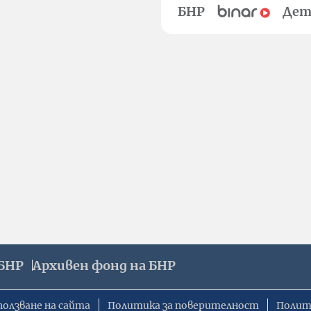
БНР
Дет
БНР
Архивен фонд на БНР
ползване на сайта
Политика за поверителност
Полит