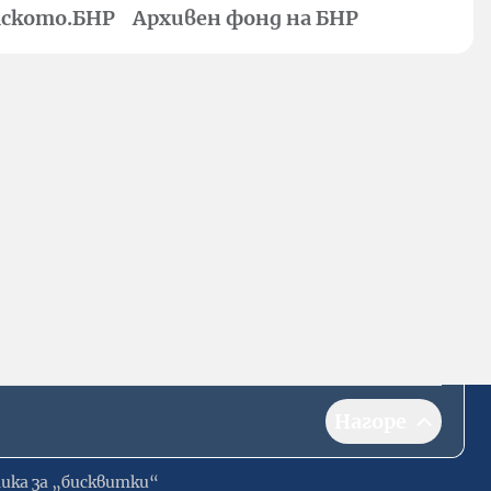
ското.БНР
Архивен фонд на БНР
Нагоре
ика за „бисквитки“