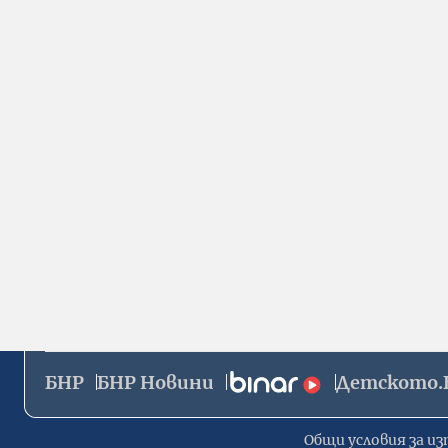
БНР
БНР Новини
Детското.
Общи условия за из