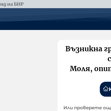
нд на БНР
Възникна г
Моля, опи
Или проверете ощ