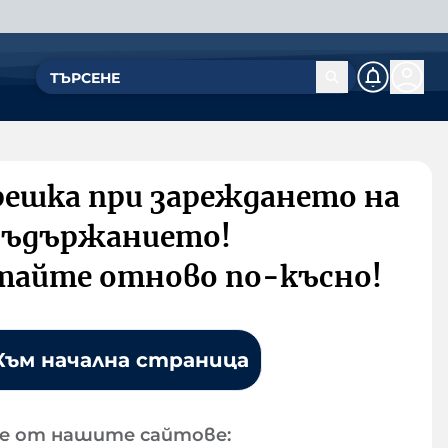
решка при зареждането на
съдържанието!
тайте отново по-късно!
Към начална страница
е от нашите сайтове: