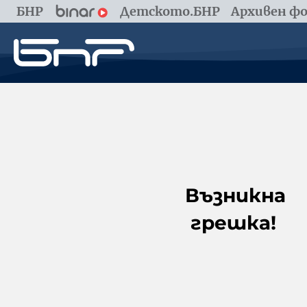
БНР
Детското.БНР
Архивен фо
Възникна
грешка!