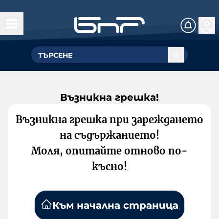
Възникна грешка!
Възникна грешка при зареждането
на съдържанието!
Моля, опитайте отново по-
късно!
Към начална страница