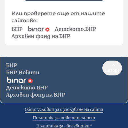
Или проверете още от нашите
сайтове:
БНР
Детското.БНР
Архивен фонд на БНР
БНР
Нагоре
БНР Новини
Детското.БНР
Архивен фонд на БНР
Общи условия за използване на сайта
Политика за поверителност
Политика за „бисквитки“